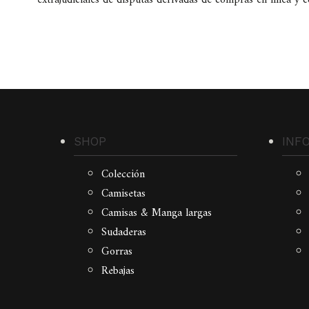
extrajudiciales de disputas derivadas de compras en línea y c
SHOP
INF
Colección
Camisetas
Camisas & Manga largas
Sudaderas
Gorras
Rebajas