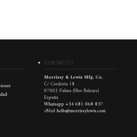
S
CONTACTO
Morrissy & Lewis Mfg. Co.
C/ Corderia 18
ciones
07002 Palma (Illes Balears)
idad
España
Whatsapp +34 681 068 837
eMail
hello@morrissylewis.com