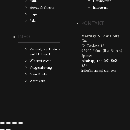
Shirts
Datenschutz
Hoods & Sweats
Impressum
Caps
Sale
KONTAKT
Morrissy & Lewis Mfg.
INFO
Co.
C/ Corderia 18
Versand, Rücknahme
07002 Palma (Illes Balears)
und Umtausch
Spanien
Whatsapp +34 681 068
Widerrufsrecht
837
Pflegeanleitung
hello@morrissylewis.com
Mein Konto
Warenkorb