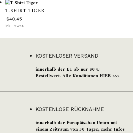
können
gewählt
weist
auf
werden
T-SHIRT TIGER
mehrere
der
Varianten
$
40,45
Produktseite
auf.
inkl. Mwst.
gewählt
Dieses
Die
werden
Produkt
Optionen
weist
können
mehrere
auf
KOSTENLOSER VERSAND
Varianten
der
auf.
Produktseite
innerhalb der EU ab nur 80 €
Die
gewählt
Bestellwert. Alle Konditionen HIER >>>
Optionen
werden
können
auf
der
Produktseite
gewählt
KOSTENLOSE RÜCKNAHME
werden
innerhalb der Europäischen Union mit
einem Zeitraum von 30 Tagen, mehr Infos