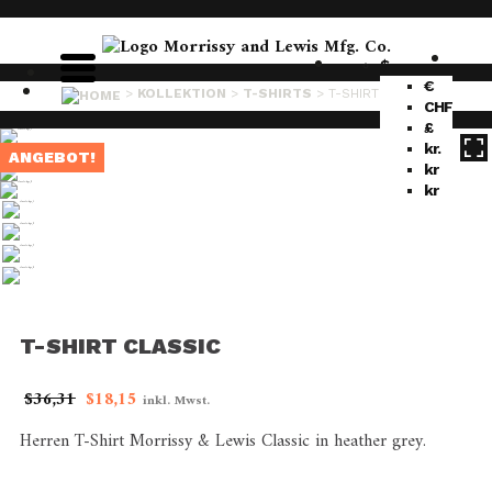
$
€
>
KOLLEKTION
>
T-SHIRTS
>
T-SHIRT CLASSIC
CHF
£
kr.
ANGEBOT!
kr
kr
T-SHIRT CLASSIC
Ursprünglicher
Aktueller
$
36,31
$
18,15
inkl. Mwst.
Preis
Preis
Herren T-Shirt Morrissy & Lewis Classic in heather grey.
war:
ist:
$36,31
$18,15.