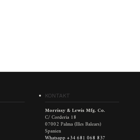
KONTAKT
Morrissy & Lewis Mfg. Co.
C/ Corderia 18
07002 Palma (Illes Balears)
Spanien
Whatsapp +34 681 068 837