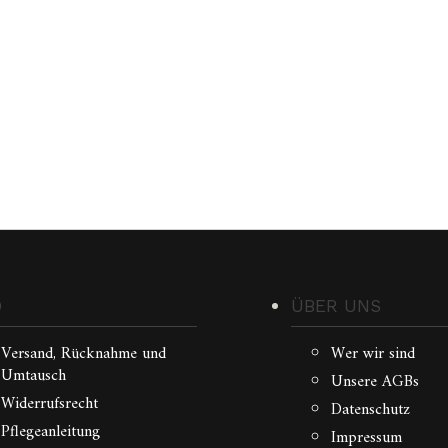
weist
mehrere
Varianten
auf.
Die
Optionen
können
auf
der
Produktseite
gewählt
ite
werden
O
ÜBER UNS
Versand, Rücknahme und
Wer wir sind
Umtausch
Unsere AGBs
Widerrufsrecht
Datenschutz
Pflegeanleitung
Impressum