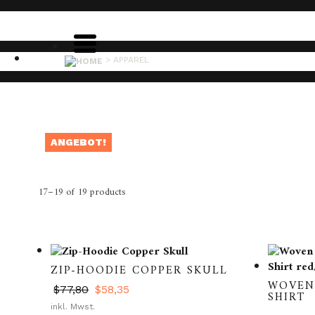
>
APPAREL
ANGEBOT!
17–19 of 19 products
ZIP-HOODIE COPPER SKULL
WOVEN
Ursprünglicher
Aktueller
$
77,80
$
58,35
SHIRT
Dieses
Preis
Preis
inkl. Mwst.